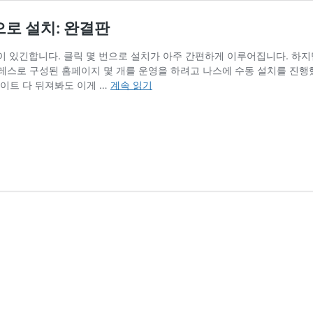
로 설치: 완결판
이 있긴합니다. 클릭 몇 번으로 설치가 아주 간편하게 이루어집니다. 하
레스로 구성된 홈페이지 몇 개를 운영을 하려고 나스에 수동 설치를 진행했
시
사이트 다 뒤져봐도 이게 …
계속 읽기
놀
로
지
나
스
(NAS)
에
서
워
드
프
레
스
수
동