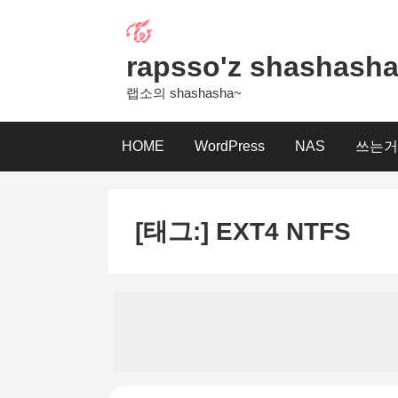
Skip
to
content
rapsso'z shashash
랩소의 shashasha~
HOME
WordPress
NAS
쓰는거
[태그:]
EXT4 NTFS