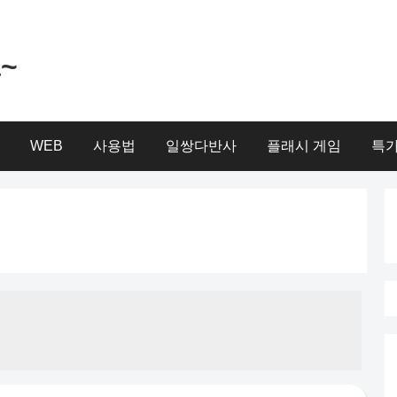
a~
WEB
사용법
일쌍다반사
플래시 게임
특가