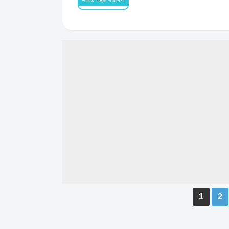
글
1
2
페