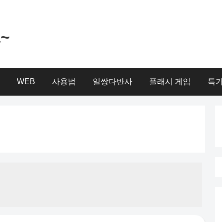
a~
WEB
사용법
일쌍다반사
플래시 게임
특가