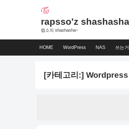
Skip
to
content
rapsso'z shashash
랩소의 shashasha~
HOME
WordPress
NAS
쓰는거
[카테고리:]
Wordpress