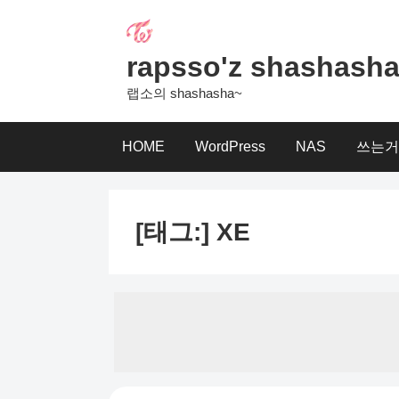
Skip
to
content
rapsso'z shashash
랩소의 shashasha~
HOME
WordPress
NAS
쓰는거
[태그:]
XE