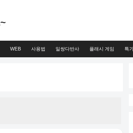
a~
WEB
사용법
일쌍다반사
플래시 게임
특가