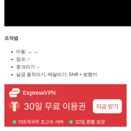
조작법
이동: ← →
점프: ↑
웅크리기: ↓
살금 움직이기, 매달리기: Shift + 방향키