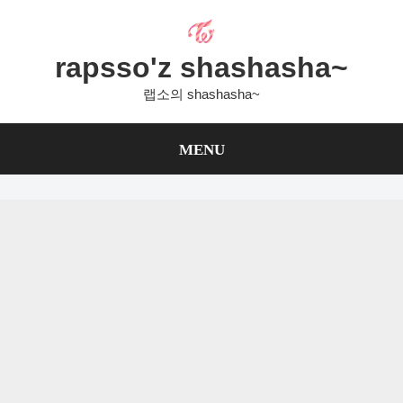
Skip
to
content
rapsso'z shashasha~
랩소의 shashasha~
MENU