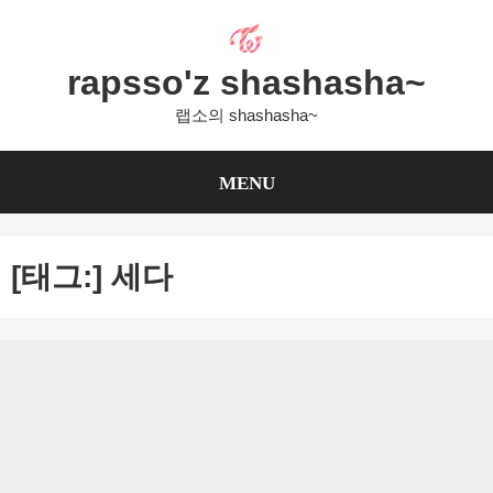
Skip
to
content
rapsso'z shashasha~
랩소의 shashasha~
MENU
[태그:]
세다