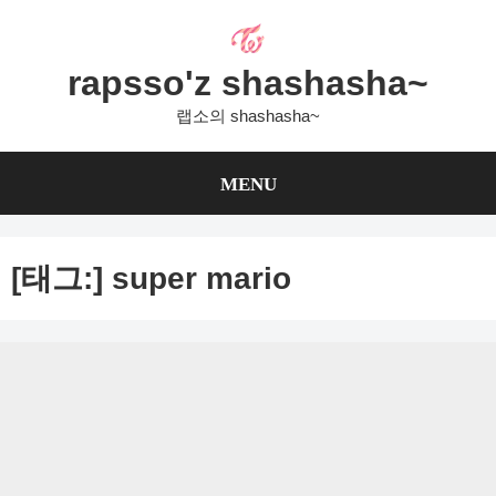
Skip
to
content
rapsso'z shashasha~
랩소의 shashasha~
MENU
[태그:]
super mario