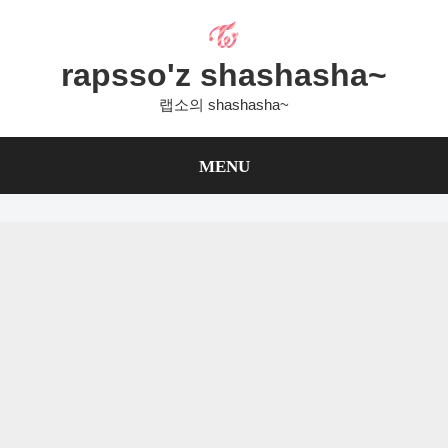
Skip
to
content
rapsso'z shashasha~
랩소의 shashasha~
MENU