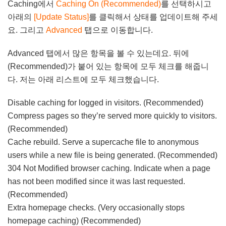
Caching에서
Caching On (Recommended)
를 선택하시고
아래의
[Update Status]
를 클릭해서 상태를 업데이트해 주세
요. 그리고
Advanced
탭으로 이동합니다.
Advanced 탭에서 많은 항목을 볼 수 있는데요. 뒤에
(Recommended)가 붙어 있는 항목에 모두 체크를 해줍니
다. 저는 아래 리스트에 모두 체크했습니다.
Disable caching for logged in visitors. (Recommended)
Compress pages so they’re served more quickly to visitors.
(Recommended)
Cache rebuild. Serve a supercache file to anonymous
users while a new file is being generated. (Recommended)
304 Not Modified browser caching. Indicate when a page
has not been modified since it was last requested.
(Recommended)
Extra homepage checks. (Very occasionally stops
homepage caching) (Recommended)