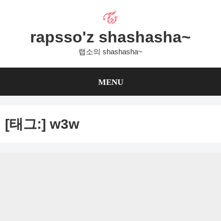
Skip
to
content
rapsso'z shashasha~
랩소의 shashasha~
MENU
[태그:]
w3w