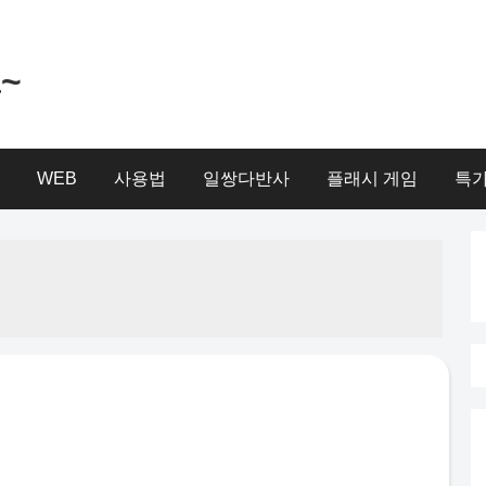
a~
WEB
사용법
일쌍다반사
플래시 게임
특가