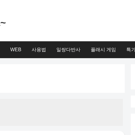
a~
WEB
사용법
일쌍다반사
플래시 게임
특가