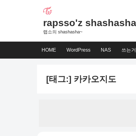
Skip
to
content
rapsso'z shashash
랩소의 shashasha~
HOME
WordPress
NAS
쓰는거
[태그:]
카카오지도