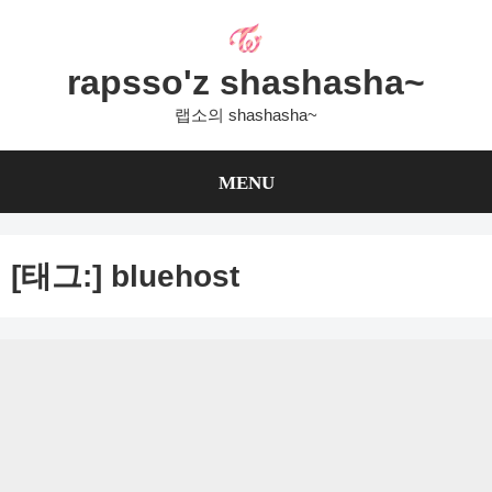
Skip
to
content
rapsso'z shashasha~
랩소의 shashasha~
MENU
[태그:]
bluehost