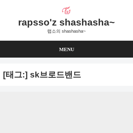
Skip
to
content
rapsso'z shashasha~
랩소의 shashasha~
MENU
[태그:]
sk브로드밴드