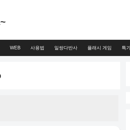
a~
WEB
사용법
일쌍다반사
플래시 게임
특가
b