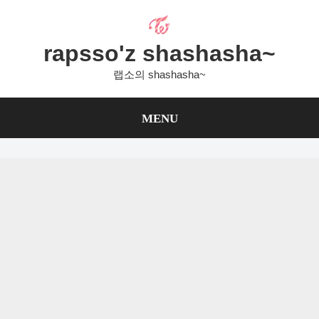
Skip
to
content
rapsso'z shashasha~
랩소의 shashasha~
MENU