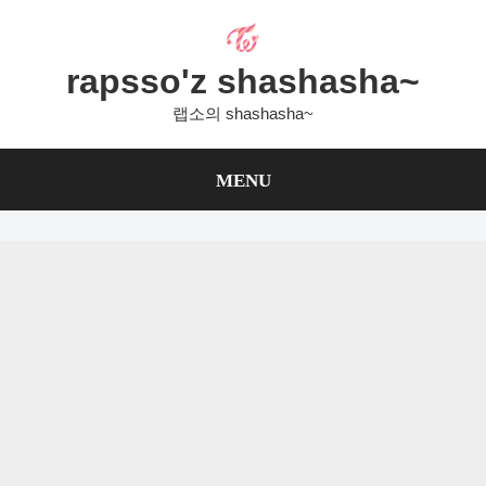
Skip
to
content
rapsso'z shashasha~
랩소의 shashasha~
MENU