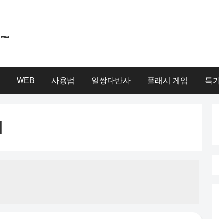
a~
WEB
사용법
일쌍다반사
플래시 게임
특가
비