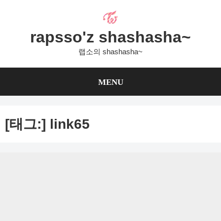
Skip
to
content
rapsso'z shashasha~
랩소의 shashasha~
MENU
[태그:]
link65