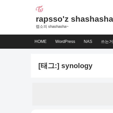
Skip
to
content
rapsso'z shashash
랩소의 shashasha~
HOME
WordPress
NAS
쓰는거
[태그:]
synology