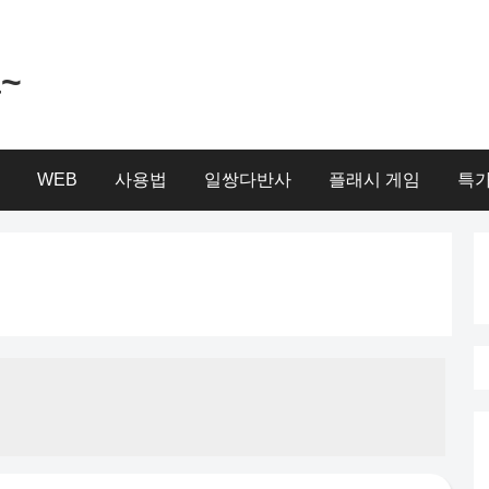
a~
WEB
사용법
일쌍다반사
플래시 게임
특가