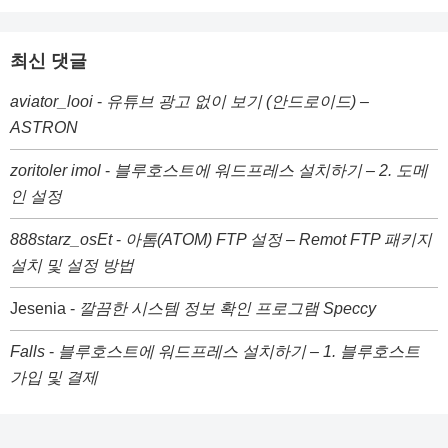
최신 댓글
aviator_looi
-
유튜브 광고 없이 보기 (안드로이드) –
ASTRON
zoritoler imol
-
블루호스트에 워드프레스 설치하기 – 2. 도메
인 설정
888starz_osEt
-
아톰(ATOM) FTP 설정 – Remot FTP 패키지
설치 및 설정 방법
Jesenia
-
깔끔한 시스템 정보 확인 프로그램 Speccy
Falls
-
블루호스트에 워드프레스 설치하기 – 1. 블루호스트
가입 및 결제