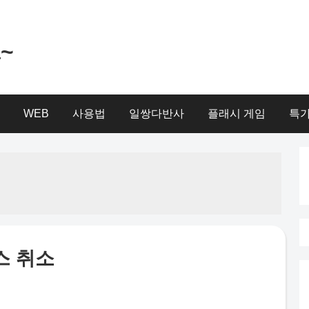
a~
WEB
사용법
일쌍다반사
플래시 게임
특가
스 취소