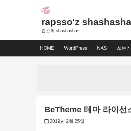
Skip
to
content
rapsso'z shashash
랩소의 shashasha~
HOME
WordPress
NAS
쓰는거
BeTheme 테마 라이선
2019년 2월 25일