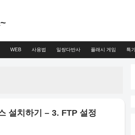
a~
WEB
사용법
일쌍다반사
플래시 게임
특가
설치하기 – 3. FTP 설정